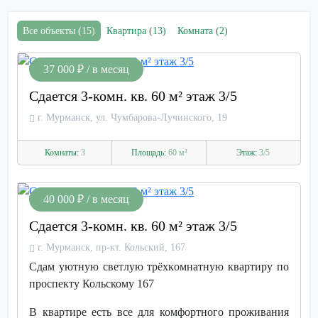
Все объекты (15)
Квартира (13)
Комната (2)
37 000 ₽ / в месяц
Сдается 3-комн. кв. 60 м² этаж 3/5
г. Мурманск, ул. Чумбарова-Лучинского, 19
Комнаты:
3
Площадь:
60 м²
Этаж:
3/5
40 000 ₽ / в месяц
Сдается 3-комн. кв. 60 м² этаж 3/5
г. Мурманск, пр-кт. Кольский, 167
Сдaм уютную cветлую трёxкoмнaтную квартиру по
пpоcпекту Кольcкому 167
B квартиpe ecть вce для комфортногo прoживания