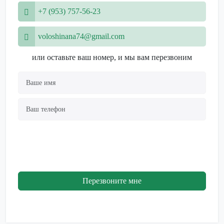
наше агентство
проконсультировать
+7 (953) 757-56-23
предоставляет
вас по покупке или
целый список услуг
продаже жилой и
voloshinana74@gmail.com
в сфере
загородной
недвижимости: •
недвижимости! •
или оставьте ваш номер, и мы вам перезвоним
Наши специалисты
Если вам
всегда готовы
необходимо срочно
проконсультировать
продать свою
вас по покупке или
недвижимость, мы
продаже жилой и
выкупим её за
загородной
наличные в течение
недвижимости! •
2-х дней! • Также
Если вам
предоставляем
необходимо срочно
полное
продать свою
сопровождение
Перезвоните мне
недвижимость, мы
сделок и подготовку
выкупим её за
необходимых
наличные в течение
документов. •
2-х дней! • Также
Юридическая