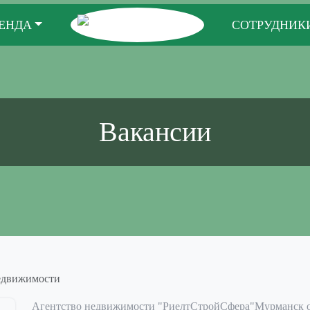
ЕНДА
СОТРУДНИК
Вакансии
едвижимости
Агентство недвижимости "РиелтСтройСфера"Мурманск от