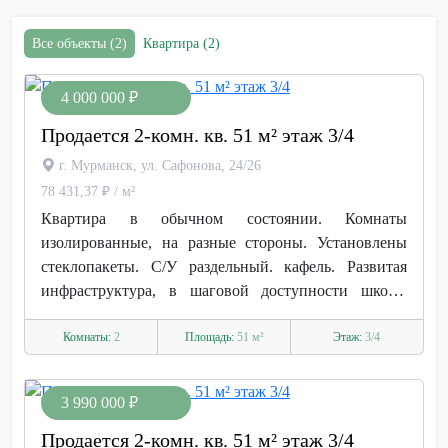
Все объекты (2)
Квартира (2)
4 000 000 ₽
Продается 2-комн. кв. 51 м² этаж 3/4
г. Мурманск, ул. Сафонова, 24/26
78 431,37 ₽ / м²
Квартира в обычном состоянии. Комнаты
изолированные, на разные стороны. Установлены
стеклопакеты. С/У раздельный. кафель. Развитая
инфраструктура, в шаговой доступности школа,
магазины, остановки общественного транспорта.
Агентство недвижимости «РиелтСтройСфера»
Комнаты:
2
Площадь:
51 м²
Этаж:
3/4
предлагает выгодные условия ипотеки на
вторичную недвижимость под минимальный
3 990 000 ₽
процент! Также наше агентство предоставляет
целый список услуг в сфере недвижимости: • Наши
Продается 2-комн. кв. 51 м² этаж 3/4